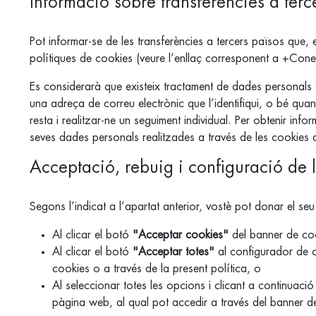
Informació sobre transferències a terc
Pot informar-se de les transferències a tercers països que, en
polítiques de cookies (veure l’enllaç corresponent a +Coneix
Es considerarà que existeix tractament de dades personals a
una adreça de correu electrònic que l’identifiqui, o bé quan u
resta i realitzar-ne un seguiment individual. Per obtenir info
seves dades personals realitzades a través de les cookies d
Acceptació, rebuig i configuració de 
Segons l’indicat a l’apartat anterior, vostè pot donar el seu
Al clicar el botó
"Acceptar cookies"
del banner de co
Al clicar el botó
"Acceptar totes"
al configurador de c
cookies o a través de la present política, o
Al seleccionar totes les opcions i clicant a continuaci
pàgina web, al qual pot accedir a través del banner de