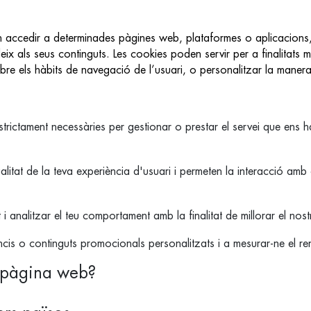
en accedir a determinades pàgines web, plataformes o aplicacions
x als seus continguts. Les cookies poden servir per a finalitats mo
obre els hàbits de navegació de l’usuari, o personalitzar la maner
strictament necessàries per gestionar o prestar el servei que ens has
litat de la teva experiència d'usuari i permeten la interacció amb 
i analitzar el teu comportament amb la finalitat de millorar el nost
cis o continguts promocionals personalitzats i a mesurar-ne el re
a pàgina web?