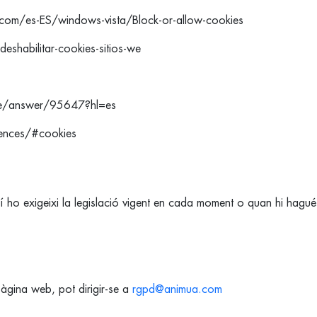
.com/es-ES/windows-vista/Block-or-allow-cookies
deshabilitar-cookies-sitios-we
me/answer/95647?hl=es
rences/#cookies
í ho exigeixi la legislació vigent en cada moment o quan hi hagu
pàgina web, pot dirigir-se a
rgpd@animua.com