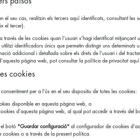
ers països
 el seu cas, realitzin els tercers aquí identificats, consultant les 
 el tercer).
 través de les cookies quan l’usuari s’hagi identificat mitjançant
tilitzi identificadors únics que permetin distingir uns determinats u
rmació addicional i detallada sobre els drets de l’usuari i del tract
’aquesta pàgina web, pot consultar la política de privacitat aquí
les cookies
 consentiment per a l’ús en el seu dispositiu de totes les cookies:
okies disponible en aquesta pàgina web, o
ookies d’aquesta pàgina web, al qual pot accedir a través del b
ó el botó
"Guardar configuració"
al configurador de cookies d’a
 cookies o a través de la present política.