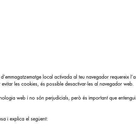
Dom
Lun
Mar
Mie
Jue
Vie
Sab
Do
26
27
28
29
30
31
1
2
2
3
4
5
6
7
8
2
9
10
11
12
13
14
15
9
16
17
18
19
20
21
22
1
23
24
25
26
27
28
2
2
30
31
1
2
3
4
3
5
 i d’emmagatzematge local activada al teu navegador requereix l’
HOY
BORRAR
CERRA
 evitar les cookies, és possible desactivar-les al navegador web.
nologia web i no són perjudicials, però és important que entengui
sa i explica el següent: