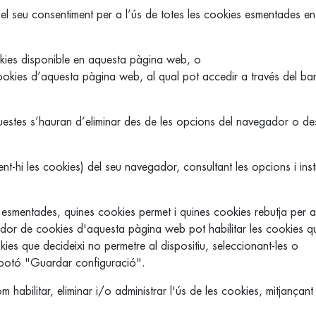
 el seu consentiment per a l’ús de totes les cookies esmentades en
ies disponible en aquesta pàgina web, o
okies d’aquesta pàgina web, al qual pot accedir a través del ba
uestes s’hauran d’eliminar des de les opcions del navegador o de
ent-hi les cookies) del seu navegador, consultant les opcions i ins
 esmentades, quines cookies permet i quines cookies rebutja per a 
gurador de cookies d'aquesta pàgina web pot habilitar les cookies q
okies que decideixi no permetre al dispositiu, seleccionant-les o
l botó "Guardar configuració".
abilitar, eliminar i/o administrar l'ús de les cookies, mitjançant 