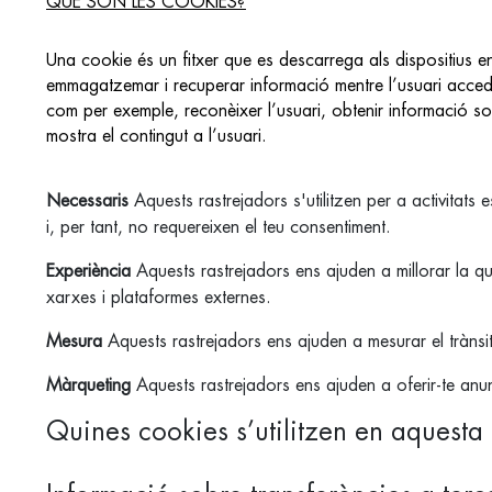
QUÈ SÓN LES COOKIES?
Una cookie és un fitxer que es descarrega als dispositius 
emmagatzemar i recuperar informació mentre l’usuari accedei
com per exemple, reconèixer l’usuari, obtenir informació s
mostra el contingut a l’usuari.
Necessaris
Aquests rastrejadors s'utilitzen per a activitats e
i, per tant, no requereixen el teu consentiment.
Experiència
Aquests rastrejadors ens ajuden a millorar la qua
xarxes i plataformes externes.
Mesura
Aquests rastrejadors ens ajuden a mesurar el trànsit 
Màrqueting
Aquests rastrejadors ens ajuden a oferir-te anun
Quines cookies s’utilitzen en aquest