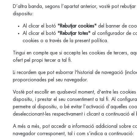
D’altra banda, segons l’apartat anterior, vostè pot rebutjar
dispositiu:
Al clicar el botó
"Rebutjar cookies"
del banner de cook
Al clicar el botó
"Rebutjar totes"
al configurador de co
cookies o a través de la present política.
Tingui en compte que si accepta les cookies de tercers, aq
ofert pel propi tercer a tal fi.
Li recordem que pot esborrar l'historial de navegació (inclo
proporcionades pel seu navegador.
Vostè pot escollir en qualsevol moment, d'entre les cookies
dispositiu, i prestar el seu consentiment a tal fi. Al confi
permetre al dispositiu, o bé evitar l’activació d’aquelles co
deseleccionant-les respectivament i clicant a continuació e
A més a més, pot accedir a informació addicional sobre com h
navegador corresponent, tal i com s’indica a continuació: