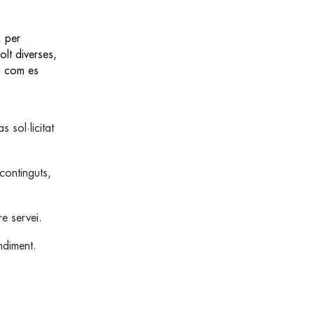
, per
lt diverses,
a com es
 sol·licitat
continguts,
re servei.
ndiment.