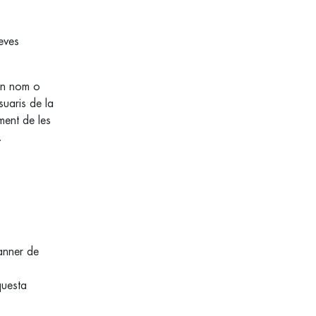
seves
 un nom o
suaris de la
ament de les
.
anner de
questa